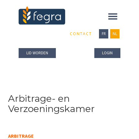
Toggle
navigation
CONTACT
FR
NL
LID WORDEN
LOGIN
Arbitrage- en
Verzoeningskamer
ARBITRAGE