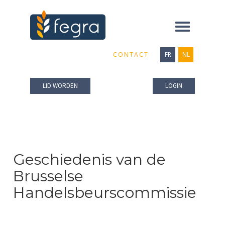
Toggle
navigation
CONTACT
FR
NL
LID WORDEN
LOGIN
Geschiedenis van de
Brusselse
Handelsbeurscommissie