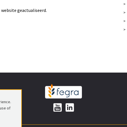
>
e website geactualiseerd.
>
>
>
rience.
 use of