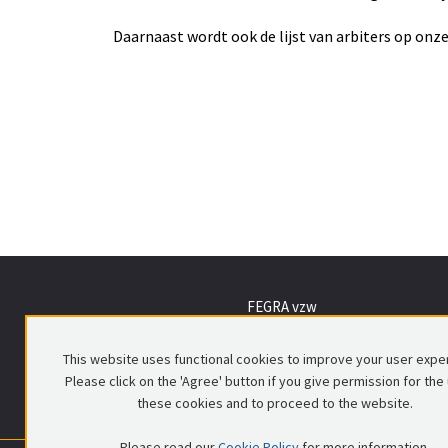
Daarnaast wordt ook de lijst van arbiters op onz
FEGRA vzw
Voorlopig Bewindstraat 16
1000 Brussel
This website uses functional cookies to improve your user expe
Please click on the 'Agree' button if you give permission for the
these cookies and to proceed to the website.
Please read our
Cookie Policy
for more information.