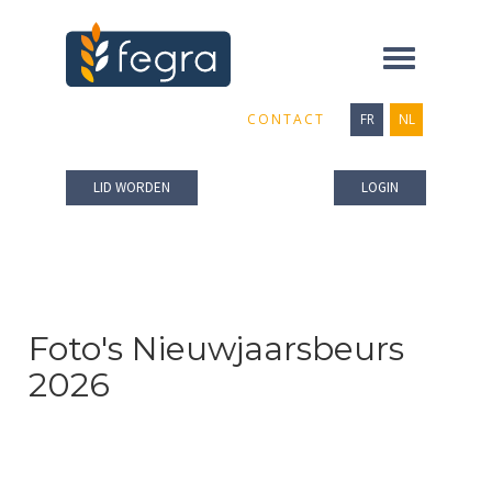
Toggle
navigation
CONTACT
FR
NL
LID WORDEN
LOGIN
Foto's Nieuwjaarsbeurs
2026