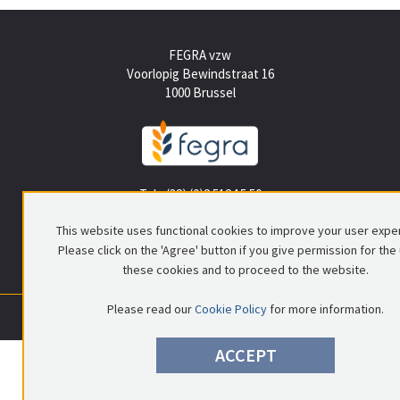
FEGRA vzw
Voorlopig Bewindstraat 16
1000 Brussel
Tel +(32) (0)2 512 15 50
info@fegra.be
This website uses functional cookies to improve your user expe
Please click on the 'Agree' button if you give permission for the
these cookies and to proceed to the website.
Please read our
Cookie Policy
for more information.
0699.837.578
|
RPR Brussel
|
© FEGRA
|
Privacy policy
|
Disclaimer
ACCEPT