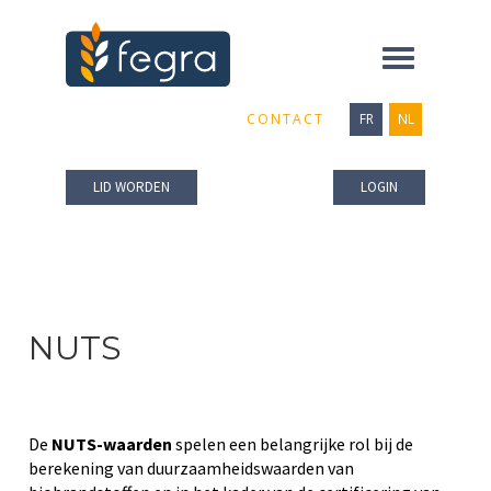
Toggle
navigation
CONTACT
FR
NL
LID WORDEN
LOGIN
NUTS
De
NUTS-waarden
spelen een belangrijke rol bij de
berekening van duurzaamheidswaarden van