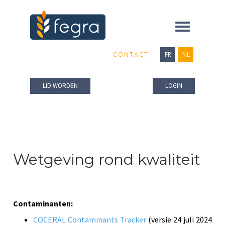
Toggle
navigation
CONTACT
FR
NL
LID WORDEN
LOGIN
Wetgeving rond kwaliteit
Contaminanten:
COCERAL Contaminants Tracker
(versie 24 juli 2024