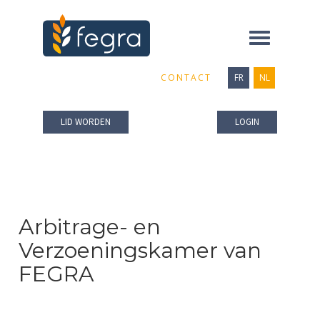
Toggle
navigation
CONTACT
FR
NL
LID WORDEN
LOGIN
Arbitrage- en
Verzoeningskamer van
FEGRA