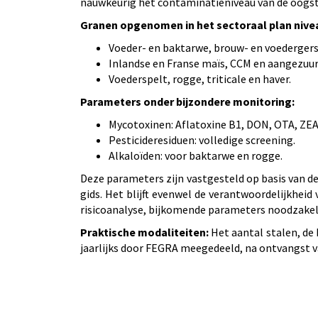
nauwkeurig het contaminatieniveau van de oogst
Granen opgenomen in het sectoraal plan nivea
Voeder- en baktarwe, brouw- en voedergers
Inlandse en Franse maïs, CCM en aangezuur
Voederspelt, rogge, triticale en haver.
Parameters onder bijzondere monitoring:
Mycotoxinen: Aflatoxine B1, DON, OTA, ZEA
Pesticideresiduen: volledige screening.
Alkaloïden: voor baktarwe en rogge.
Deze parameters zijn vastgesteld op basis van de
gids. Het blijft evenwel de verantwoordelijkheid
risicoanalyse, bijkomende parameters noodzakelij
Praktische modaliteiten:
Het aantal stalen, de
jaarlijks door FEGRA meegedeeld, na ontvangst v