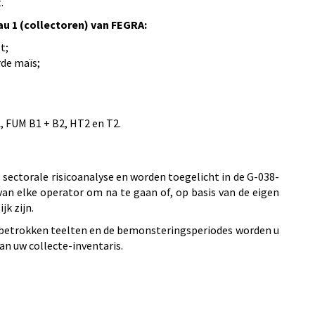
.
u 1 (collectoren) van FEGRA:
t;
de maïs;
, FUM B1 + B2, HT2 en T2.
 sectorale risicoanalyse en worden toegelicht in de G-038-
 van elke operator om na te gaan of, op basis van de eigen
k zijn.
 betrokken teelten en de bemonsteringsperiodes worden u
an uw collecte-inventaris.