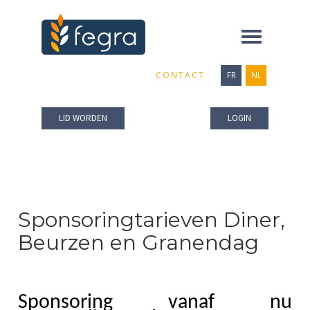
Toggle
navigation
CONTACT
FR
NL
LID WORDEN
LOGIN
Sponsoringtarieven Diner,
Beurzen en Granendag
Sponsoring vanaf nu